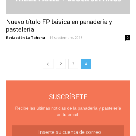
Nuevo título FP básica en panadería y
pastelería
Redacción La Tahona
-
14 septiembre, 2015
0
2
3
4
SUSCRÍBETE
Recibe las últimas noticias de la panadería y pastelería
en tu email: