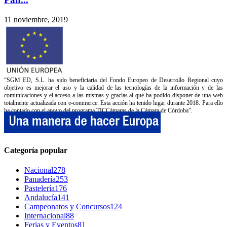
11 noviembre, 2019
“SGM ED, S.L. ha sido beneficiaria del Fondo Europeo de Desarrollo Regional cuyo
objetivo es mejorar el uso y la calidad de las tecnologías de la información y de las
comunicaciones y el acceso a las mismas y gracias al que ha podido disponer de una web
totalmente actualizada con e-commerce. Esta acción ha tenido lugar durante 2018. Para ello
ha contado con el apoyo del programa TICCámaras de la Cámara de Córdoba”.
Categoría popular
Nacional
278
Panadería
253
Pastelería
176
Andalucía
141
Campeonatos y Concursos
124
Internacional
88
Ferias y Eventos
81