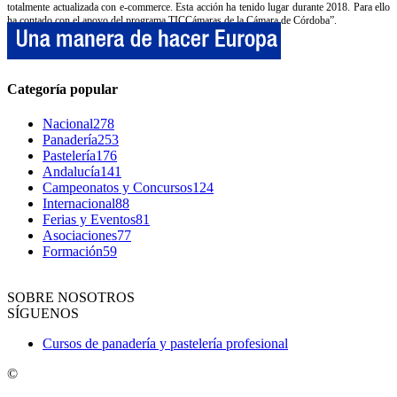
totalmente actualizada con e-commerce. Esta acción ha tenido lugar durante 2018. Para ello
ha contado con el apoyo del programa TICCámaras de la Cámara de Córdoba”.
Categoría popular
Nacional
278
Panadería
253
Pastelería
176
Andalucía
141
Campeonatos y Concursos
124
Internacional
88
Ferias y Eventos
81
Asociaciones
77
Formación
59
SOBRE NOSOTROS
SÍGUENOS
Cursos de panadería y pastelería profesional
©