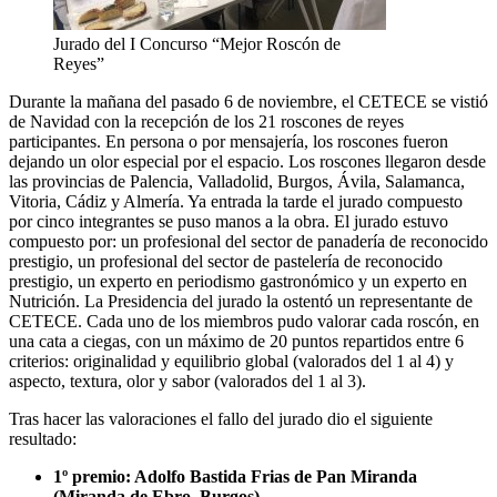
Jurado del I Concurso “Mejor Roscón de
Reyes”
Durante la mañana del pasado 6 de noviembre, el CETECE se vistió
de Navidad con la recepción de los 21 roscones de reyes
participantes. En persona o por mensajería, los roscones fueron
dejando un olor especial por el espacio. Los roscones llegaron desde
las provincias de Palencia, Valladolid, Burgos, Ávila, Salamanca,
Vitoria, Cádiz y Almería. Ya entrada la tarde el jurado compuesto
por cinco integrantes se puso manos a la obra. El jurado estuvo
compuesto por: un profesional del sector de panadería de reconocido
prestigio, un profesional del sector de pastelería de reconocido
prestigio, un experto en periodismo gastronómico y un experto en
Nutrición. La Presidencia del jurado la ostentó un representante de
CETECE. Cada uno de los miembros pudo valorar cada roscón, en
una cata a ciegas, con un máximo de 20 puntos repartidos entre 6
criterios: originalidad y equilibrio global (valorados del 1 al 4) y
aspecto, textura, olor y sabor (valorados del 1 al 3).
Tras hacer las valoraciones el fallo del jurado dio el siguiente
resultado:
1º premio: Adolfo Bastida Frias de Pan Miranda
(Miranda de Ebro, Burgos)