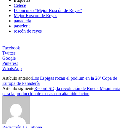
Etiquetas
Cetece
I Concurso "Mejor Roscón de Reyes"
Mejor Roscón de Reyes
panadería
pastelería
roscón de reyes
Facebook
Twitter
Google+
Pinterest
WhatsApp
Artículo anterior
Los Espigas rozan el podium en la 20ª Copa de
Europa de Panadería
Artículo siguiente
Record SD, la revolución de Rueda Maquinaria
para la producción de masas con alta hidratación
Redacción La Tahona