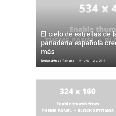
El cielo de estrellas de l
panadería española cre
más
Redacción La Tahona
-
19 noviembre, 2019