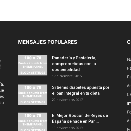
MENSAJES POPULARES
C
Panadería y Pastelería,
N
comprometidas con la
P
sostenibilidad
17 diciembre, 2015
Pa
ía,
An
Si tienes diabetes apuesta por
ue
el pan integral en tu dieta
C
es
20 noviembre, 2017
odo
In
Fe
El Mejor Roscón de Reyes de
A
España se hace en Pan...
11 noviembre, 2019
F