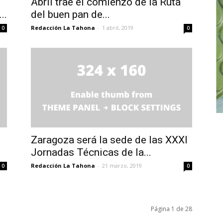
Abril trae el comienzo de la Ruta
..
del buen pan de...
Redacción La Tahona
-
1 abril, 2019
0
0
Zaragoza será la sede de las XXXI
Jornadas Técnicas de la...
Redacción La Tahona
-
21 marzo, 2019
0
0
Página 1 de 28