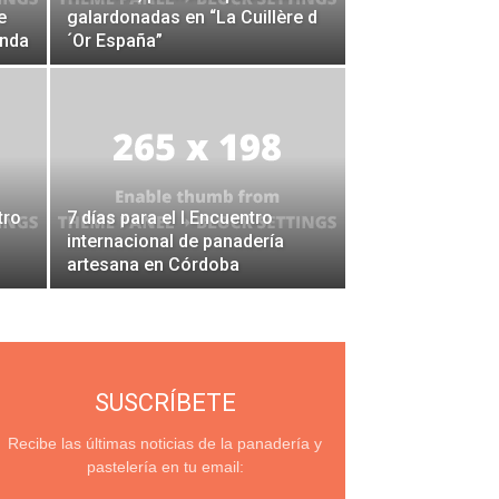
e
galardonadas en “La Cuillère d
anda
´Or España”
tro
7 días para el I Encuentro
internacional de panadería
artesana en Córdoba
SUSCRÍBETE
Recibe las últimas noticias de la panadería y
pastelería en tu email: