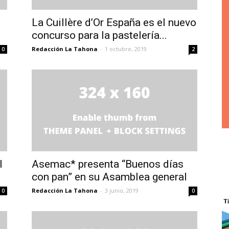
La Cuillère d’Or España es el nuevo
concurso para la pastelería...
Redacción La Tahona
-
1 octubre, 2019
0
2
l
Asemac* presenta “Buenos días
con pan” en su Asamblea general
Redacción La Tahona
-
3 junio, 2019
0
0