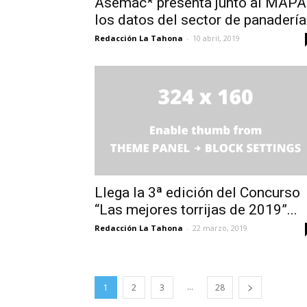
Asemac* presenta junto al MAPA
los datos del sector de panadería.
Redacción La Tahona
-
10 abril, 2019
Llega la 3ª edición del Concurso
“Las mejores torrijas de 2019”...
Redacción La Tahona
-
22 marzo, 2019
...
1
2
3
28