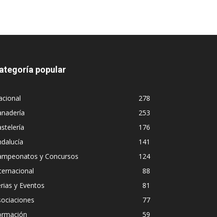
ategoría popular
acional
278
anadería
253
stelería
176
dalucía
141
ampeonatos y Concursos
124
ternacional
88
rias y Eventos
81
sociaciones
77
ormación
59