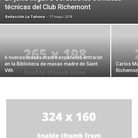
técnicas del Club Richemont
Redacción La Tahona
-
17 mayo, 2018
6 nuevas masas madre españolas entrarán
en la Biblioteca de masas madre de Saint
Carlos Ma
Vith
Richemon