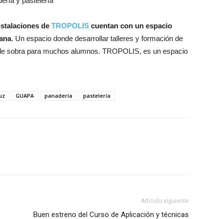
ería y pastelería
nstalaciones de
TROPOLIS
cuentan con un espacio
sana
. Un espacio donde desarrollar talleres y formación de
o de sobra para muchos alumnos. TROPOLIS, es un espacio
uz
GUAPA
panadería
pastelería
Artículo siguiente
Buen estreno del Curso de Aplicación y técnicas