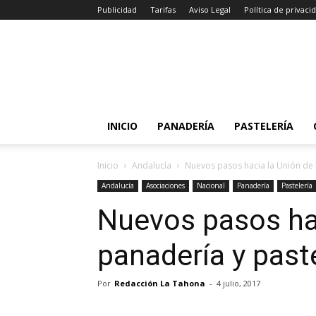
Publicidad
Tarifas
Aviso Legal
Política de privaci
INICIO
PANADERÍA
PASTELERÍA
Inicio
Andalucía
Nuevos pasos hacia la Unión de 
Andalucía
Asociaciones
Nacional
Panadería
Pastelería
Nuevos pasos hac
panadería y past
Por
Redacción La Tahona
-
4 julio, 2017