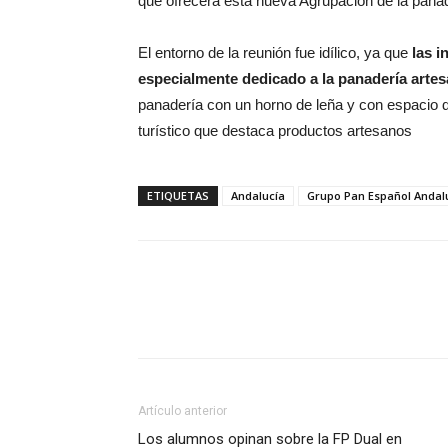
que ofrecerá esta nueva Agrupación de la panad
El entorno de la reunión fue idílico, ya que
las i
especialmente dedicado a la panadería arte
panadería con un horno de leña y con espaci
turístico que destaca productos artesanos
ETIQUETAS
Andalucía
Grupo Pan Español Andal
Artículo anterior
Los alumnos opinan sobre la FP Dual en