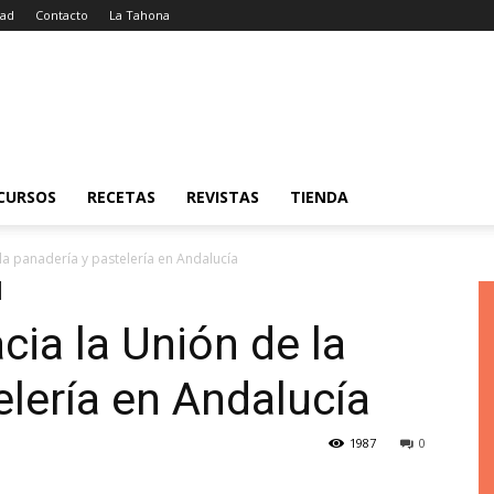
dad
Contacto
La Tahona
CURSOS
RECETAS
REVISTAS
TIENDA
la panadería y pastelería en Andalucía
ia la Unión de la
elería en Andalucía
1987
0