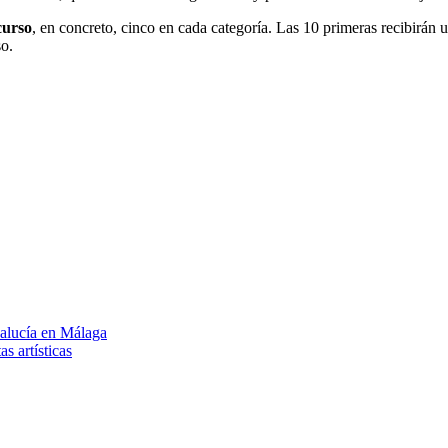
curso
, en concreto, cinco en cada categoría. Las 10 primeras
recibirán 
so.
alucía en Málaga
s artísticas