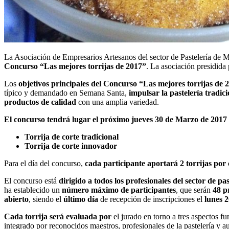
La Asociación de Empresarios Artesanos del sector de Pastelería de 
Concurso “Las mejores torrijas de 2017”
. La asociación presidida
Los
objetivos principales del Concurso “Las mejores torrijas de 
típico y demandado en Semana Santa,
i
mpulsar la pastelería tradic
productos de calidad
con una amplia variedad.
El concurso tendrá lugar el próximo jueves
30 de Marzo de 2017
Torrija de corte tradicional
Torrija de corte innovador
Para el día del concurso,
cada participante aportará 2 torrijas por 
El concurso está
dirigido a todos l
os profesionales del sector de pa
ha establecido un
número máximo de participantes
, que serán
48 pr
abierto
, siendo el
último día
de recepción de inscripciones el
lunes 
Cada torrija será evaluada por
el jurado en torno a
tres aspectos f
integrado por reconocidos maestros, profesionales de la pastelería y a