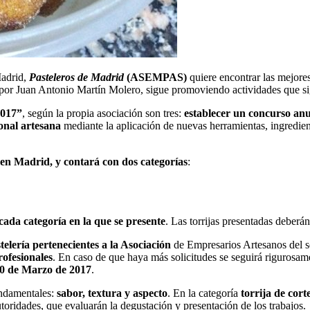
Madrid,
Pasteleros de Madrid
(ASEMPAS)
quiere encontrar las mejores
 por Juan Antonio Martín Molero, sigue promoviendo actividades que si
2017”
, según la propia asociación son tres:
establecer un
concurso anu
ional artesana
mediante la aplicación de nuevas herramientas, ingredien
 en Madrid, y contará con
dos categorías
:
cada categoría en la que se presente
. Las torrijas presentadas deberá
stelería pertenecientes a la Asociación
de Empresarios Artesanos del s
ofesionales
. En caso de que haya más solicitudes se seguirá rigurosam
20 de Marzo de 2017
.
undamentales:
sabor, textura y aspecto
. En la categoría
torrija de cor
utoridades, que evaluarán la degustación y presentación de los trabajos.