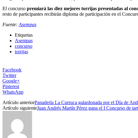
El concurso
premiará las diez mejores torrijas presentadas al con
resto de participantes recibirán diploma de participación en el Concur
Fuente:
Asempas
Etiquetas
Asempas
concurso
torrijas
Facebook
Twitter
Google+
Pinterest
WhatsApp
Artículo anterior
Panadería La Curruca galardonada por el Día de And
Artículo siguiente
Juan Andrés Martín Pérez gana el I Concurso de tarta