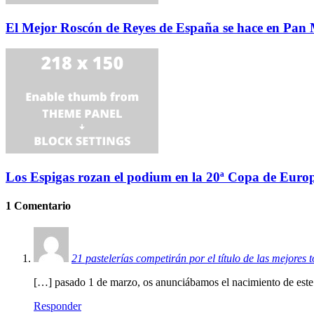
El Mejor Roscón de Reyes de España se hace en Pan
Los Espigas rozan el podium en la 20ª Copa de Euro
1 Comentario
21 pastelerías competirán por el título de las mejores 
[…] pasado 1 de marzo, os anunciábamos el nacimiento de este 
Responder