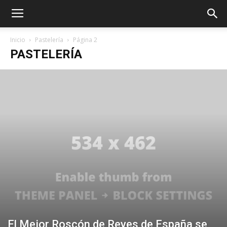
Inicio
Pastelería
Página 2
PASTELERÍA
El Mejor Roscón de Reyes de España se