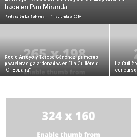
hace en Pan Miranda
Redacción La Tahona
-
11 noviembre, 2019
Rocío Arroyo y Teresa Sánchez, primeras
pasteleras galardonadas en “La Cuillère d
La Cuillè
´Or España”
concurso 