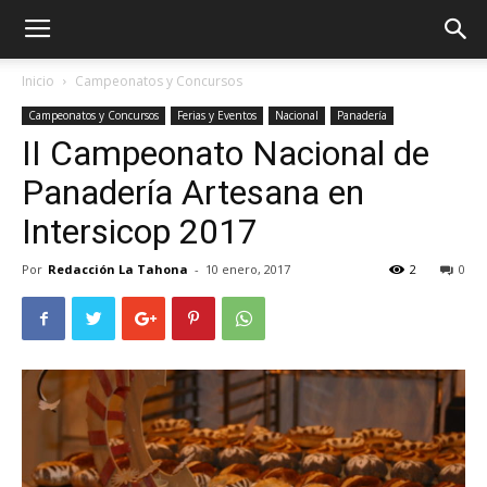
Inicio
Campeonatos y Concursos
Campeonatos y Concursos
Ferias y Eventos
Nacional
Panadería
II Campeonato Nacional de
Panadería Artesana en
Intersicop 2017
Por
Redacción La Tahona
-
10 enero, 2017
2
0