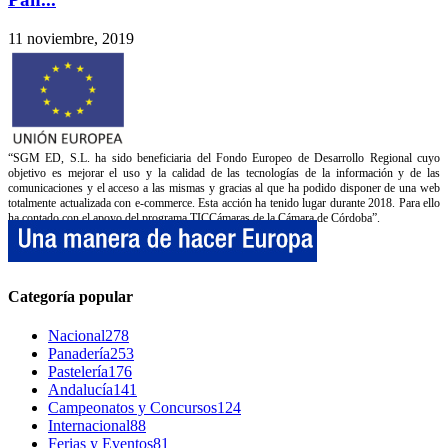
11 noviembre, 2019
“SGM ED, S.L. ha sido beneficiaria del Fondo Europeo de Desarrollo Regional cuyo
objetivo es mejorar el uso y la calidad de las tecnologías de la información y de las
comunicaciones y el acceso a las mismas y gracias al que ha podido disponer de una web
totalmente actualizada con e-commerce. Esta acción ha tenido lugar durante 2018. Para ello
ha contado con el apoyo del programa TICCámaras de la Cámara de Córdoba”.
Categoría popular
Nacional
278
Panadería
253
Pastelería
176
Andalucía
141
Campeonatos y Concursos
124
Internacional
88
Ferias y Eventos
81