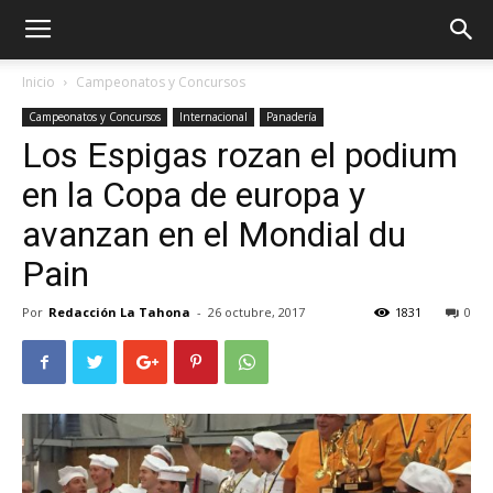
Inicio
Campeonatos y Concursos
Campeonatos y Concursos
Internacional
Panadería
Los Espigas rozan el podium
en la Copa de europa y
avanzan en el Mondial du
Pain
Por
Redacción La Tahona
-
26 octubre, 2017
1831
0