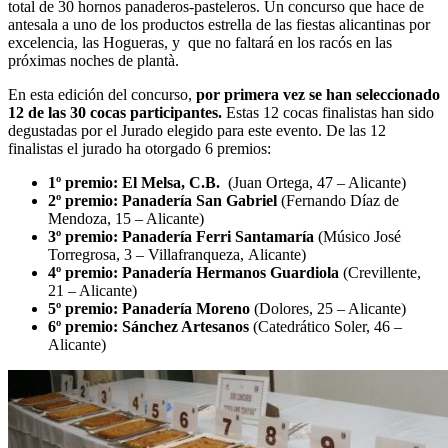
total de 30 hornos panaderos-pasteleros. Un concurso que hace de
antesala a uno de los productos estrella de las fiestas alicantinas por
excelencia, las Hogueras, y que no faltará en los racós en las
próximas noches de plantà.
En esta edición del concurso,
por primera vez se han seleccionado
12 de las 30 cocas participantes.
Estas 12 cocas finalistas han sido
degustadas
por el Jurado elegido para este evento. De las 12
finalistas el jurado ha otorgado 6 premios:
1º premio:
El Melsa, C.B.
(Juan Ortega, 47 – Alicante)
2º premio:
Panadería San Gabriel
(Fernando Díaz de
Mendoza, 15 – Alicante)
3º premio:
Panadería Ferri Santamaría
(Músico José
Torregrosa, 3 – Villafranqueza, Alicante)
4º premio: Panadería Hermanos Guardiola
(Crevillente,
21 – Alicante)
5º premio: Panadería Moreno
(Dolores, 25 – Alicante)
6º premio: Sánchez Artesanos
(Catedrático Soler, 46 –
Alicante)