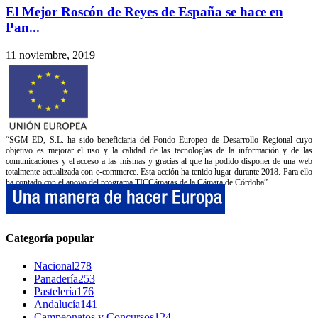
El Mejor Roscón de Reyes de España se hace en
Pan...
11 noviembre, 2019
“SGM ED, S.L. ha sido beneficiaria del Fondo Europeo de Desarrollo Regional cuyo
objetivo es mejorar el uso y la calidad de las tecnologías de la información y de las
comunicaciones y el acceso a las mismas y gracias al que ha podido disponer de una web
totalmente actualizada con e-commerce. Esta acción ha tenido lugar durante 2018. Para ello
ha contado con el apoyo del programa TICCámaras de la Cámara de Córdoba”.
Categoría popular
Nacional
278
Panadería
253
Pastelería
176
Andalucía
141
Campeonatos y Concursos
124