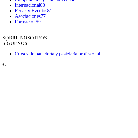
Internacional
88
Ferias y Eventos
81
Asociaciones
77
Formación
59
SOBRE NOSOTROS
SÍGUENOS
Cursos de panadería y pastelería profesional
©