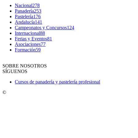
Nacional
278
Panadería
253
Pastelería
176
Andalucía
141
Campeonatos y Concursos
124
Internacional
88
Ferias y Eventos
81
Asociaciones
77
Formación
59
SOBRE NOSOTROS
SÍGUENOS
Cursos de panadería y pastelería profesional
©