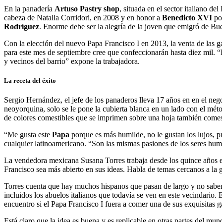
En la panadería
Artuso Pastry shop
, situada en el sector italiano 
cabeza de Natalia Corridori, en 2008 y en honor a
Benedicto XVI
por
Rodríguez
. Enorme debe ser la alegría de la joven que emigró de Bue
Con la elección del nuevo Papa Francisco I en 2013, la venta de las ga
para este mes de septiembre cree que confeccionarán hasta diez mil. 
y vecinos del barrio” expone la trabajadora.
La receta del éxito
Sergio Hernández, el jefe de los panaderos lleva 17 años en en el nego
neoyorquina, solo se le pone la cubierta blanca en un lado con el mé
de colores comestibles que se imprimen sobre una hoja también comesti
“Me gusta este
Papa
porque es más humilde, no le gustan los lujos, p
cualquier latinoamericano. “Son las mismas pasiones de los seres hu
La vendedora mexicana Susana Torres trabaja desde los quince años en 
Francisco sea más abierto en sus ideas. Habla de temas cercanos a la 
Torres cuenta que hay muchos hispanos que pasan de largo y no saben 
incluidos los abuelos italianos que todavía se ven en este vecindario.
encuentro si el Papa Francisco I fuera a comer una de sus exquisitas ga
Está claro que la idea es buena y es replicable en otras partes del mu