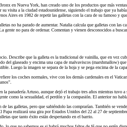
del Bronx en Nueva York, han creado uno de los productos que más ventas
 su visita a la ciudad estadounidense, siguiendo el trabajo que ya ha
nos Aires en 1982 de repetir las galletas con la cara de su famoso y q
lletas no ha parado de aumentar. Natalia calcula que galletas con las ca
“La gente no para de ordenar. Comentan y vienen desconocidos a buscarl
cio. Describe que la galleta es la tradicional de vainilla, que en vez 
todo del glaseado y encima una capa de malvaviscos (marshmallow) que 
ble. Luego la imagen se separa de la hoja y se pega encima de la capa 
refiere los coches normales, vive con los demás cardenales en el Vatica
manos”.
la panadería Artuso, aunque dejó el trabajo tres años mientras tuvo a s
gente como la sexualidad, el perdón y la compasión. El anterior no habl
de las galletas, pero que sabiéndolo las comprarían. También se venden
 El Papa realizará una gira por Estados Unidos del 22 al 27 de septiembr
lletas que tanto éxito están despertando en el barrio.
ndo, lo que no sabemos es si habrá muchos faltos de fé que no estén disp