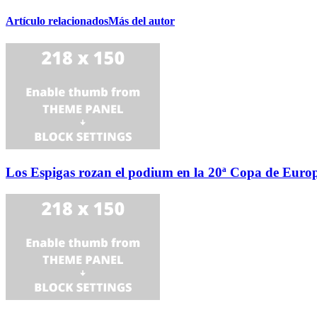
Artículo relacionados
Más del autor
Los Espigas rozan el podium en la 20ª Copa de Euro