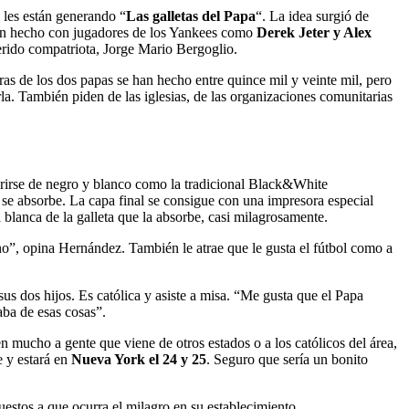
 les están generando “
Las galletas del Papa
“. La idea surgió de
bían hecho con jugadores de los Yankees como
Derek Jeter y Alex
uerido compatriota, Jorge Mario Bergoglio.
ras de los dos papas se han hecho entre quince mil y veinte mil, pero
a. También piden de las iglesias, de las organizaciones comunitarias
cubrirse de negro y blanco como la tradicional Black&White
se absorbe. La capa final se consigue con una impresora especial
blanca de la galleta que la absorbe, casi milagrosamente.
no”, opina Hernández. También le atrae que le gusta el fútbol como a
us dos hijos. Es católica y asiste a misa. “Me gusta que el Papa
aba de esas cosas”.
 mucho a gente que viene de otros estados o a los católicos del área,
e y estará en
Nueva York el 24 y 25
. Seguro que sería un bonito
uestos a que ocurra el milagro en su establecimiento.