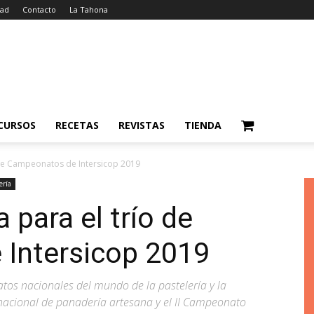
dad
Contacto
La Tahona
CURSOS
RECETAS
REVISTAS
TIENDA
 de Campeonatos de Intersicop 2019
ería
 para el trío de
Intersicop 2019
tos nacionales del mundo de la pastelería y la
acional de panadería artesana y el II Campeonato