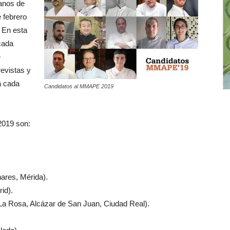
anos de
 febrero
 En esta
cada
e
revistas y
rá cada
Candidatos al MMAPE 2019
 2019 son:
ares, Mérida).
id).
La Rosa, Alcázar de San Juan, Ciudad Real).