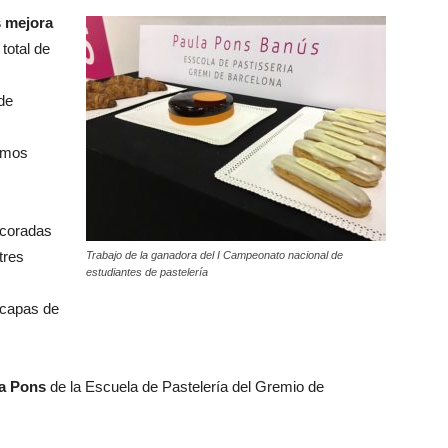
s mejora
total de
de
ismos
ecoradas
tres
Trabajo de la ganadora del I Campeonato nacional de
estudiantes de pastelería
 capas de
a Pons
de la Escuela de Pastelería del Gremio de