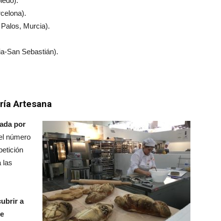
ledo).
celona).
Palos, Murcia).
ia-San Sebastián).
ría Artesana
zada por
el número
petición
 las
ubrir a
ue