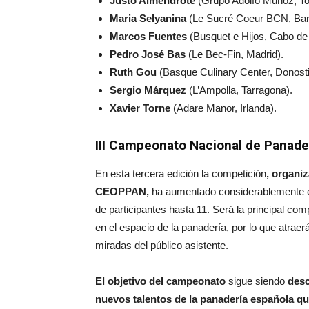
Justo Almendrote
(Grupo Adolfo Muñoz, To
Maria Selyanina
(Le Sucré Coeur BCN, Bar
Marcos Fuentes
(Busquet e Hijos, Cabo de 
Pedro José Bas
(Le Bec-Fin, Madrid).
Ruth Gou
(Basque Culinary Center, Donost
Sergio Márquez
(L’Ampolla, Tarragona).
Xavier Torne
(Adare Manor, Irlanda).
III Campeonato Nacional de Panade
En esta tercera edición la competición
, organi
CEOPPAN,
ha aumentado considerablemente 
de participantes hasta 11. Será la principal com
en el espacio de la panadería, por lo que atraerá
miradas del público asistente.
El objetivo del campeonato
sigue siendo
desc
nuevos talentos de la panadería española q