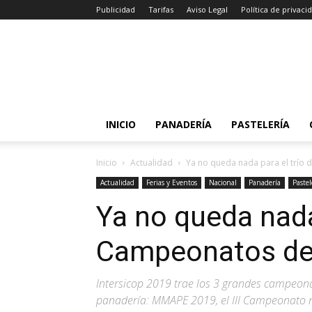
Publicidad
Tarifas
Aviso Legal
Política de privaci
INICIO
PANADERÍA
PASTELERÍA
Inicio
Actualidad
Ya no queda nada para el trío
Actualidad
Ferias y Eventos
Nacional
Panadería
Pastel
Ya no queda nada
Campeonatos de 
Intersicop 2019 trae los 3 grandes campeona
panadería: MMAPE 2019, el III Campeonato n