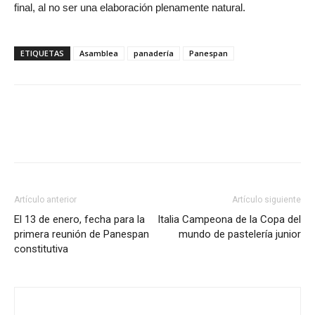
final, al no ser una elaboración plenamente natural.
ETIQUETAS
Asamblea
panadería
Panespan
Artículo anterior
Artículo siguiente
El 13 de enero, fecha para la
Italia Campeona de la Copa del
primera reunión de Panespan
mundo de pastelería junior
constitutiva