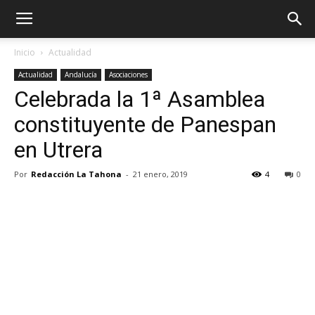
Inicio
Actualidad
Actualidad
Andalucía
Asociaciones
Celebrada la 1ª Asamblea
constituyente de Panespan
en Utrera
Por
Redacción La Tahona
-
21 enero, 2019
4
0