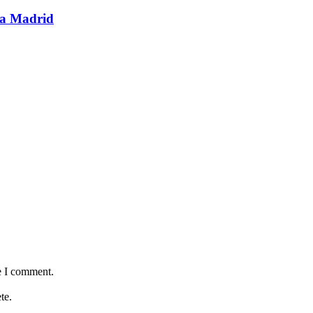
 a Madrid
e I comment.
te.