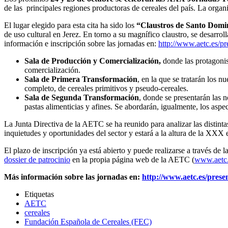
de las principales regiones productoras de cereales del país. La org
El lugar elegido para esta cita ha sido los
“Claustros de Santo Domi
de uso cultural en Jerez. En torno a su magnífico claustro, se desarrol
información e inscripción sobre las jornadas en:
http://www.aetc.es/pr
Sala de Producción y Comercialización,
donde las protagonis
comercialización.
Sala de Primera Transformación
, en la que se tratarán los 
completo, de cereales primitivos y pseudo-cereales.
Sala de Segunda Transformación
, donde se presentarán las n
pastas alimenticias y afines. Se abordarán, igualmente, los aspe
La Junta Directiva de la AETC se ha reunido para analizar las distinta
inquietudes y oportunidades del sector y estará a la altura de la XXX e
El plazo de inscripción ya está abierto y puede realizarse a través de 
dossier de patrocinio
en la propia página web de la AETC (
www.aetc
Más información sobre las jornadas en:
http://www.aetc.es/prese
Etiquetas
AETC
cereales
Fundación Española de Cereales (FEC)