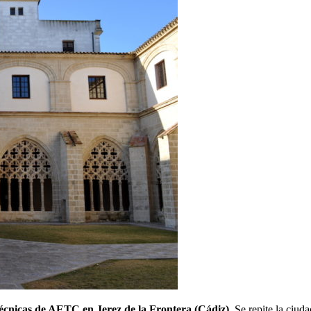
écnicas de AETC en Jerez de la Frontera (Cádiz)
. Se repite la ciud