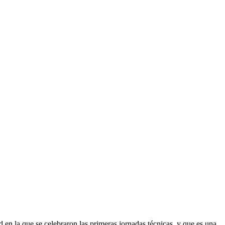
ad en la que se celebraron las primeras jornadas técnicas, y que es una