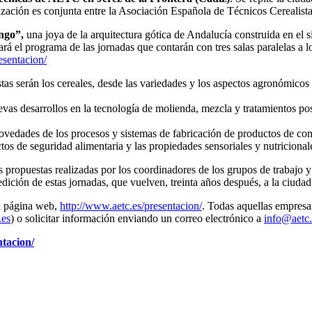
anización es conjunta entre la Asociación Española de Técnicos Cereal
ngo”,
una joya de la arquitectura gótica de Andalucía construida en el s
lará el programa de las jornadas que contarán con tres salas paralelas a
esentacion/
tas serán los cereales, desde las variedades y los aspectos agronómicos d
nuevas desarrollos en la tecnología de molienda, mezcla y tratamientos 
ovedades de los procesos y sistemas de fabricación de productos de cons
ctos de seguridad alimentaria y las propiedades sensoriales y nutricional
s propuestas realizadas por los coordinadores de los grupos de trabajo y
dición de estas jornadas, que vuelven, treinta años después, a la ciudad
la página web,
http://www.aetc.es/presentacion/
. Todas aquellas empresa
.es
) o solicitar información enviando un correo electrónico a
info@aetc.
ntacion/