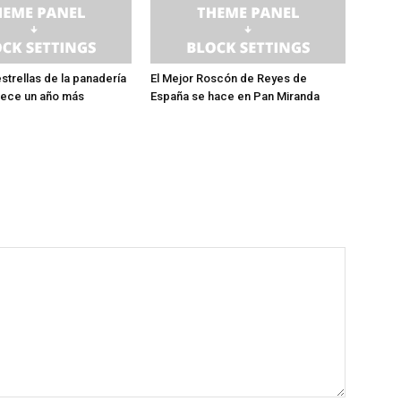
estrellas de la panadería
El Mejor Roscón de Reyes de
rece un año más
España se hace en Pan Miranda