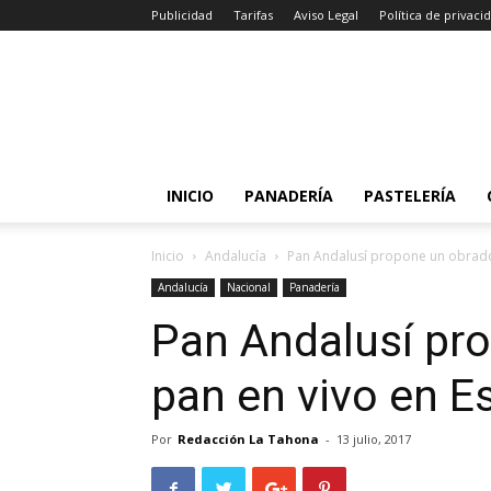
Publicidad
Tarifas
Aviso Legal
Política de privaci
INICIO
PANADERÍA
PASTELERÍA
Inicio
Andalucía
Pan Andalusí propone un obrado
Andalucía
Nacional
Panadería
Pan Andalusí pr
pan en vivo en E
Por
Redacción La Tahona
-
13 julio, 2017