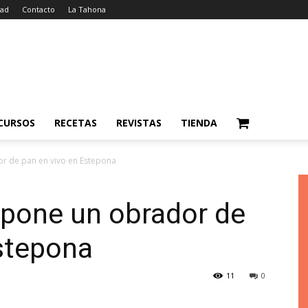
dad
Contacto
La Tahona
CURSOS
RECETAS
REVISTAS
TIENDA
r de pan en vivo en Estepona
opone un obrador de
stepona
11
0