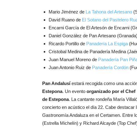
Mario Jiménez de
La Tahona del Artesano
(S
David Ruano de
El Sotano del Pastelero Ru
Encarni García de El Artesón de Encarni (G
Daniel González de Pan Artesano (Granada
Ricardo Portillo de
Panadería La Espiga
(Hue
Cristobal Medina de Panadería Medina (Jaé
Juan Manuel Moreno de
Panadería Pan Piñ
Juan Antonio Ruiz de
Panadería Cordón
(Fue
Pan Andalusí
estará recogida como una acció
Estepona
. Un evento
organizado por el Chef
de Estepona
. La cantante rondeña María Villa
concierto en acústico el día 22. Cabe destacar
Gastronomía Andaluza en el Certamen. Entre los
(Estrella Michelín) y Richard Alcayde (Top Chef