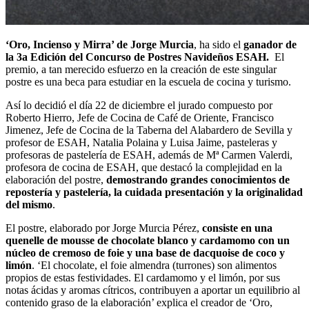
‘Oro, Incienso y Mirra’ de Jorge Murcia
, ha sido el
ganador de
la 3a Edición del Concurso de Postres Navideños ESAH.
El
premio, a tan merecido esfuerzo en la creación de este singular
postre es una beca para estudiar en la escuela de cocina y turismo.
Así lo decidió el día 22 de diciembre el jurado compuesto por
Roberto Hierro, Jefe de Cocina de Café de Oriente, Francisco
Jimenez, Jefe de Cocina de la Taberna del Alabardero de Sevilla y
profesor de ESAH, Natalia Polaina y Luisa Jaime, pasteleras y
profesoras de pastelería de ESAH, además de Mª Carmen Valerdi,
profesora de cocina de ESAH, que destacó la complejidad en la
elaboración del postre,
demostrando grandes conocimientos de
repostería y pastelería, la cuidada presentación y la originalidad
del mismo
.
El postre, elaborado por Jorge Murcia Pérez,
consiste en una
quenelle de mousse de chocolate blanco y cardamomo con un
núcleo de cremoso de foie y una base de dacquoise de coco y
limón
. ‘El chocolate, el foie almendra (turrones) son alimentos
propios de estas festividades. El cardamomo y el limón, por sus
notas ácidas y aromas cítricos, contribuyen a aportar un equilibrio al
contenido graso de la elaboración’ explica el creador de ‘Oro,