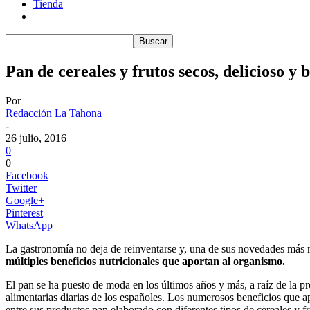
Tienda
Pan de cereales y frutos secos, delicioso y
Por
Redacción La Tahona
-
26 julio, 2016
0
0
Facebook
Twitter
Google+
Pinterest
WhatsApp
La gastronomía no deja de reinventarse y, una de sus novedades más rec
múltiples beneficios nutricionales que aportan al organismo.
El pan se ha puesto de moda en los últimos años y más, a raíz de la pr
alimentarias diarias de los españoles. Los numerosos beneficios que 
entre sus productos pan elaborado con diferentes tipos de cereales y fr