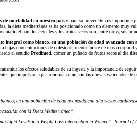
s de mortalidad en nuestro país
y para su prevención es importante pr
écadas, la dieta mediterránea se ha posicionado como un elemento muy va
entario el pan, los cereales y los frutos secos son, entre otros, sus prin
to integral como blanco, en una población de edad avanzada con 
a bajas concentraciones de colesterol, menor índice de masa corporal y 
uerdo al estudio
Predimed
, comer un puñado de frutos secos al día
dis
r.
transmitir los efectos saludables de su ingesta y la importancia de seguir
ientes que impulsan la gastronomía como son las nuevas variedades de p
 blanco, en una población de edad avanzada con alto riesgo cardiova
ovascular con la Dieta Mediterránea”.
asma Lipid Levels in a Weight Loss Intervention in Women”. Journal of