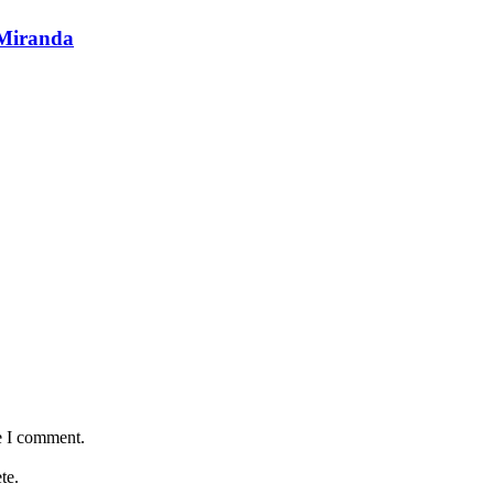
 Miranda
e I comment.
te.