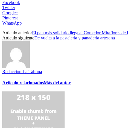
Facebook
Twitter
Google+
Pinterest
WhatsApp
Artículo anterior
El pan más solidario llega al Comedor Miraflores de 
Artículo siguiente
De vuelta a la pastelería y panadería artesana
Redacción La Tahona
Artículo relacionados
Más del autor