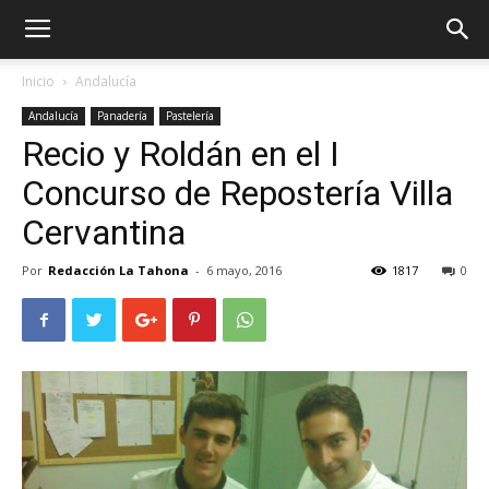
Inicio
Andalucía
Andalucía
Panadería
Pastelería
Recio y Roldán en el I
Concurso de Repostería Villa
Cervantina
Por
Redacción La Tahona
-
6 mayo, 2016
1817
0