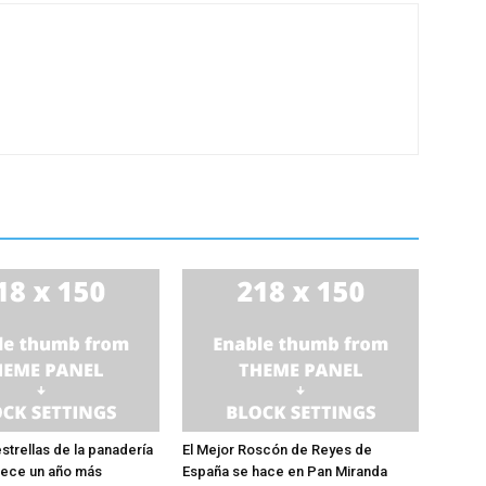
estrellas de la panadería
El Mejor Roscón de Reyes de
rece un año más
España se hace en Pan Miranda