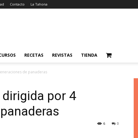
dad
Contacto
La Tahona
CURSOS
RECETAS
REVISTAS
TIENDA
 generaciones de panaderas
dirigida por 4
 panaderas
6
0