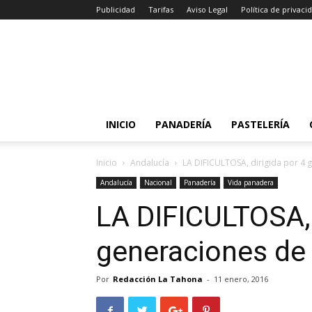
Publicidad
Tarifas
Aviso Legal
Política de privaci
INICIO
PANADERÍA
PASTELERÍA
Inicio
Andalucía
LA DIFICULTOSA, dirigida por 4
Andalucía
Nacional
Panadería
Vida panadera
LA DIFICULTOSA, 
generaciones de
Por
Redacción La Tahona
-
11 enero, 2016