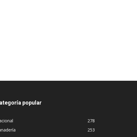
ategoría popular
acional
278
anadería
253