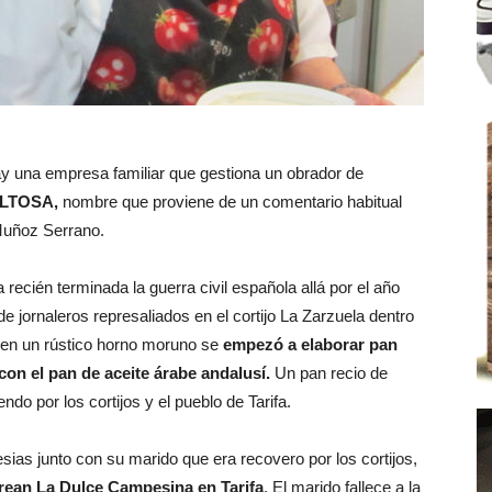
y una empresa familiar que gestiona un obrador de
ULTOSA,
nombre que proviene de un comentario habitual
 Muñoz Serrano.
 recién terminada la guerra civil española allá por el año
e jornaleros represaliados en el cortijo La Zarzuela dentro
jo, en un rústico horno moruno se
empezó a elaborar pan
on el pan de aceite árabe andalusí.
Un pan recio de
do por los cortijos y el pueblo de Tarifa.
sias junto con su marido que era recovero por los cortijos,
rean La Dulce Campesina en Tarifa
. El marido fallece a la