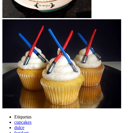
Etiquetas
cupcakes
dulce
fondant