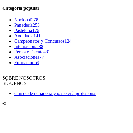
Categoría popular
Nacional
278
Panadería
253
Pastelería
176
Andalucía
141
Campeonatos y Concursos
124
Internacional
88
Ferias y Eventos
81
Asociaciones
77
Formación
59
SOBRE NOSOTROS
SÍGUENOS
Cursos de panadería y pastelería profesional
©