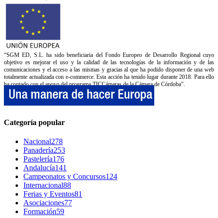
“SGM ED, S.L. ha sido beneficiaria del Fondo Europeo de Desarrollo Regional cuyo
objetivo es mejorar el uso y la calidad de las tecnologías de la información y de las
comunicaciones y el acceso a las mismas y gracias al que ha podido disponer de una web
totalmente actualizada con e-commerce. Esta acción ha tenido lugar durante 2018. Para ello
ha contado con el apoyo del programa TICCámaras de la Cámara de Córdoba”.
Categoría popular
Nacional
278
Panadería
253
Pastelería
176
Andalucía
141
Campeonatos y Concursos
124
Internacional
88
Ferias y Eventos
81
Asociaciones
77
Formación
59