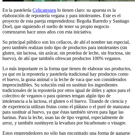
En la pastelería
Celicatessen
lo tienen claro: su apuesta es la
elaboración de repostería vegana y para intolerantes. Este es el
proyecto de esta pareja emprendedora: Begoña Barredo y Santiago
Doel, que siguiendo el sueño de tener su propio negocio
comenzaron hace unos años con esta iniciativa.
Su principal público son los celíacos, de ahí el nombre tan especial,
pero también realizan todo tipo de productos para intolerantes (sin
gluten, sin lactosa, sin azúcar, sin proteína de leche, sin fructosa, sin
huevo), de ahí que también ofrescan productos 100% veganos.
Lo más importante es la forma que tienen de elaborar sus productos,
ya que en la repostería y pastelería tradicional hay productos como
el huevo, la grasa animal o la leche de vaca que son considerados
imprescindibles. Su solución está en sustituir los ingredientes
tradicionales de la repostería por otros igual de útiles y aptos para el
colectivo de veganos o para quienes tengan algún tipo de
intolerancia a la lactosa, el gluten o el huevo. Tirando de ciencia y
de experiencia utilizan frutas como el plátano o el puré de manzana
para sustituir al huevo, ya que éstas también sirven para ligar las
harinas. Para la leche, usan las de tipo vegetal, especialmente de
arroz, y también sustituyen la levadura por bicarbonato o vinagre.
Estos emprendedores no sólo han encontrado una forma de ganarse