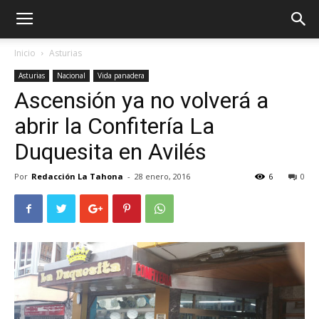
Inicio
Asturias
Asturias
Nacional
Vida panadera
Ascensión ya no volverá a
abrir la Confitería La
Duquesita en Avilés
Por
Redacción La Tahona
-
28 enero, 2016
6
0