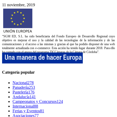
11 noviembre, 2019
“SGM ED, S.L. ha sido beneficiaria del Fondo Europeo de Desarrollo Regional cuyo
objetivo es mejorar el uso y la calidad de las tecnologías de la información y de las
comunicaciones y el acceso a las mismas y gracias al que ha podido disponer de una web
totalmente actualizada con e-commerce. Esta acción ha tenido lugar durante 2018. Para ello
ha contado con el apoyo del programa TICCámaras de la Cámara de Córdoba”.
Categoría popular
Nacional
278
Panadería
253
Pastelería
176
Andalucía
141
Campeonatos y Concursos
124
Internacional
88
Ferias y Eventos
81
Asociaciones
77