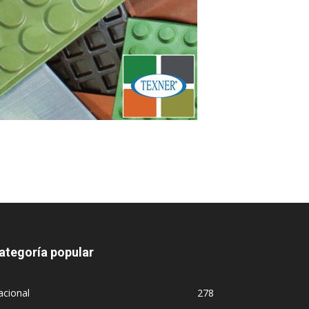
ategoría popular
acional
278