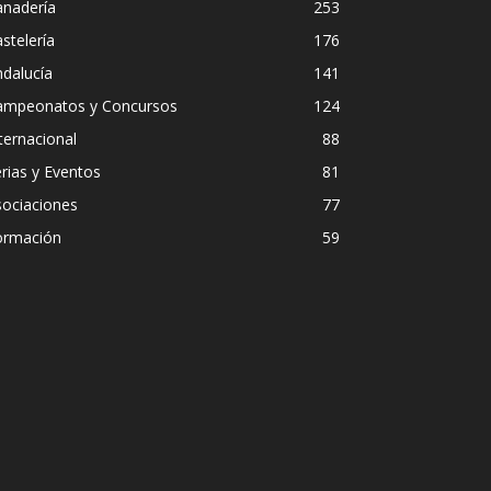
anadería
253
stelería
176
dalucía
141
ampeonatos y Concursos
124
ternacional
88
rias y Eventos
81
sociaciones
77
ormación
59