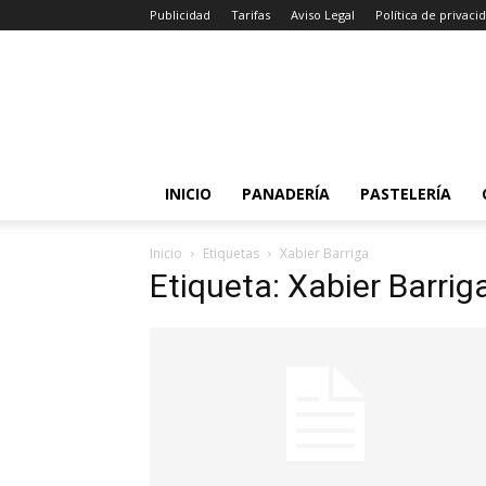
Publicidad
Tarifas
Aviso Legal
Política de privaci
INICIO
PANADERÍA
PASTELERÍA
Inicio
Etiquetas
Xabier Barriga
Etiqueta: Xabier Barrig