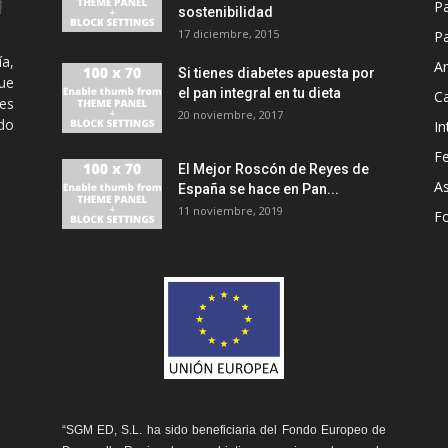
P
sostenibilidad
17 diciembre, 2015
Pa
ía,
An
Si tienes diabetes apuesta por
ue
el pan integral en tu dieta
C
es
20 noviembre, 2017
odo
In
Fe
El Mejor Roscón de Reyes de
A
España se hace en Pan...
11 noviembre, 2019
F
“SGM ED, S.L. ha sido beneficiaria del Fondo Europeo de