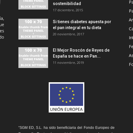
P
sostenibilidad
17 diciembre, 2015
Pa
ía,
An
Si tienes diabetes apuesta por
ue
el pan integral en tu dieta
C
es
20 noviembre, 2017
odo
In
Fe
El Mejor Roscón de Reyes de
A
España se hace en Pan...
11 noviembre, 2019
F
“SGM ED, S.L. ha sido beneficiaria del Fondo Europeo de