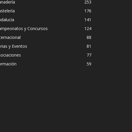
anadería
253
stelería
176
dalucía
141
ampeonatos y Concursos
124
ternacional
88
rias y Eventos
81
sociaciones
77
ormación
59