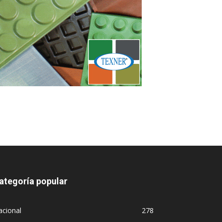
ategoría popular
acional
278