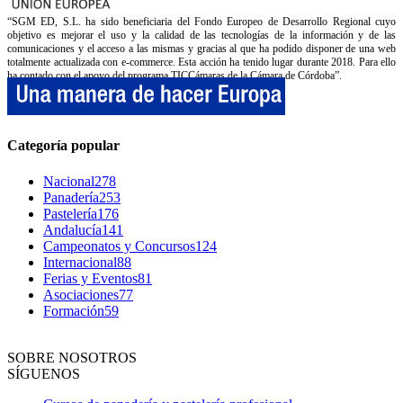
“SGM ED, S.L. ha sido beneficiaria del Fondo Europeo de Desarrollo Regional cuyo
objetivo es mejorar el uso y la calidad de las tecnologías de la información y de las
comunicaciones y el acceso a las mismas y gracias al que ha podido disponer de una web
totalmente actualizada con e-commerce. Esta acción ha tenido lugar durante 2018. Para ello
ha contado con el apoyo del programa TICCámaras de la Cámara de Córdoba”.
Categoría popular
Nacional
278
Panadería
253
Pastelería
176
Andalucía
141
Campeonatos y Concursos
124
Internacional
88
Ferias y Eventos
81
Asociaciones
77
Formación
59
SOBRE NOSOTROS
SÍGUENOS