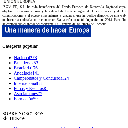
“SGM ED, S.L. ha sido beneficiaria del Fondo Europeo de Desarrollo Regional cuyo
objetivo es mejorar el uso y la calidad de las tecnologías de la información y de las
comunicaciones y el acceso a las mismas y gracias al que ha podido disponer de una web
totalmente actualizada con e-commerce. Esta acción ha tenido lugar durante 2018. Para ello
ha contado con el apoyo del programa TICCámaras de la Cámara de Córdoba”.
Categoría popular
Nacional
278
Panadería
253
Pastelería
176
Andalucía
141
Campeonatos y Concursos
124
Internacional
88
Ferias y Eventos
81
Asociaciones
77
Formación
59
SOBRE NOSOTROS
SÍGUENOS