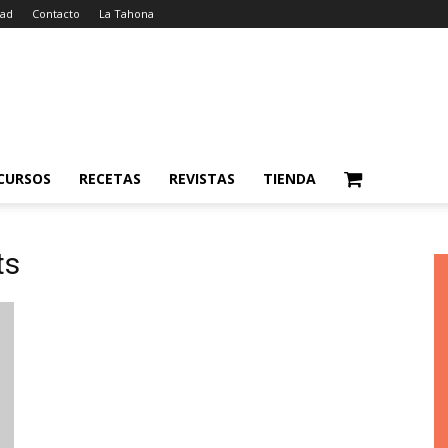
dad
Contacto
La Tahona
CURSOS
RECETAS
REVISTAS
TIENDA
ts