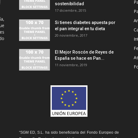
P
sostenibilidad
17 diciembre, 2015
Pa
ía,
An
Si tienes diabetes apuesta por
ue
el pan integral en tu dieta
C
es
20 noviembre, 2017
odo
In
Fe
El Mejor Roscón de Reyes de
A
España se hace en Pan...
11 noviembre, 2019
F
“SGM ED, S.L. ha sido beneficiaria del Fondo Europeo de