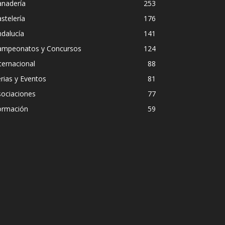
anadería
253
stelería
176
dalucía
141
ampeonatos y Concursos
124
ternacional
88
rias y Eventos
81
sociaciones
77
ormación
59