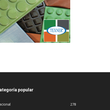
ategoría popular
acional
278