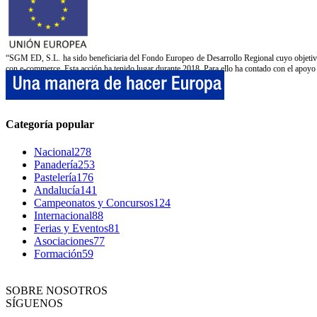
“SGM ED, S.L. ha sido beneficiaria del Fondo Europeo de Desarrollo Regional cuyo objetivo e
con e-commerce. Esta acción ha tenido lugar durante 2018. Para ello ha contado con el apo
Categoría popular
Nacional
278
Panadería
253
Pastelería
176
Andalucía
141
Campeonatos y Concursos
124
Internacional
88
Ferias y Eventos
81
Asociaciones
77
Formación
59
SOBRE NOSOTROS
SÍGUENOS