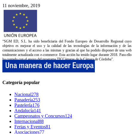
11 noviembre, 2019
“SGM ED, S.L. ha sido beneficiaria del Fondo Europeo de Desarrollo Regional cuyo
objetivo es mejorar el uso y la calidad de las tecnologías de la información y de las
comunicaciones y el acceso a las mismas y gracias al que ha podido disponer de una web
totalmente actualizada con e-commerce. Esta acción ha tenido lugar durante 2018. Para ello
ha contado con el apoyo del programa TICCámaras de la Cámara de Córdoba”.
Categoría popular
Nacional
278
Panadería
253
Pastelería
176
Andalucía
141
Campeonatos y Concursos
124
Internacional
88
Ferias y Eventos
81
Asociaciones
77