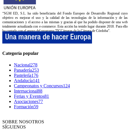
“SGM ED, S.L. ha sido beneficiaria del Fondo Europeo de Desarrollo Regional cuyo
objetivo es mejorar el uso y la calidad de las tecnologías de la información y de las
comunicaciones y el acceso a las mismas y gracias al que ha podido disponer de una web
totalmente actualizada con e-commerce. Esta acción ha tenido lugar durante 2018. Para ello
ha contado con el apoyo del programa TICCámaras de la Cámara de Córdoba”.
Categoría popular
Nacional
278
Panadería
253
Pastelería
176
Andalucía
141
Campeonatos y Concursos
124
Internacional
88
Ferias y Eventos
81
Asociaciones
77
Formación
59
SOBRE NOSOTROS
SÍGUENOS