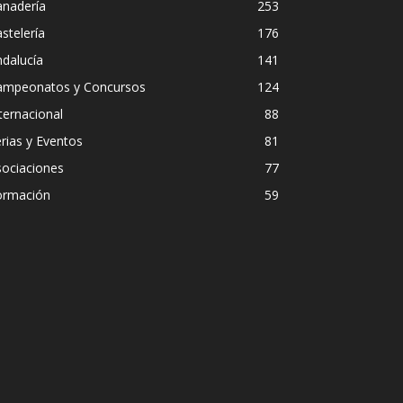
anadería
253
stelería
176
dalucía
141
ampeonatos y Concursos
124
ternacional
88
rias y Eventos
81
sociaciones
77
ormación
59