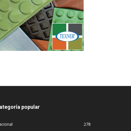
ategoría popular
acional
278