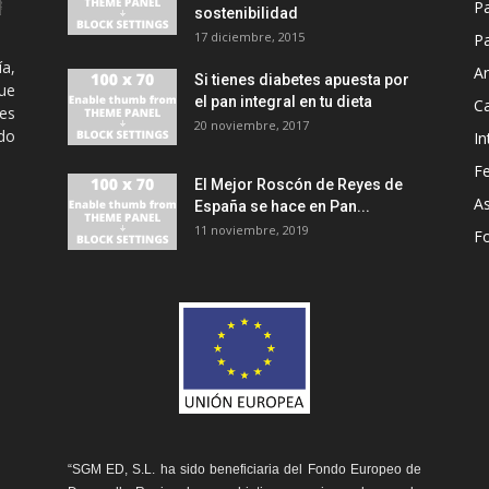
P
sostenibilidad
17 diciembre, 2015
Pa
ía,
An
Si tienes diabetes apuesta por
ue
el pan integral en tu dieta
C
es
20 noviembre, 2017
odo
In
Fe
El Mejor Roscón de Reyes de
A
España se hace en Pan...
11 noviembre, 2019
F
“SGM ED, S.L. ha sido beneficiaria del Fondo Europeo de