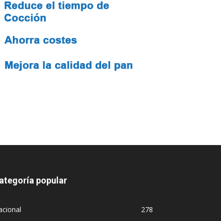
ategoría popular
acional
278