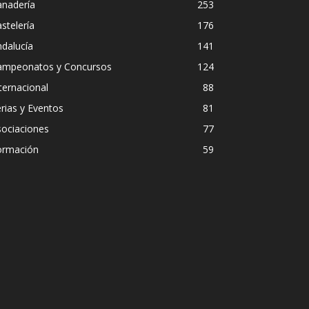
anadería
253
stelería
176
dalucía
141
ampeonatos y Concursos
124
ternacional
88
rias y Eventos
81
sociaciones
77
ormación
59