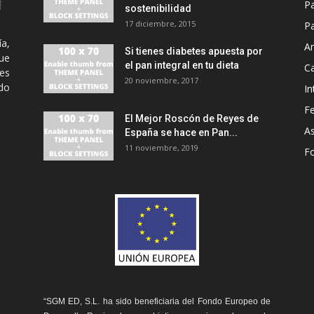
P
sostenibilidad
17 diciembre, 2015
Pa
ía,
An
Si tienes diabetes apuesta por
ue
el pan integral en tu dieta
C
es
20 noviembre, 2017
odo
In
Fe
El Mejor Roscón de Reyes de
A
España se hace en Pan...
11 noviembre, 2019
F
“SGM ED, S.L. ha sido beneficiaria del Fondo Europeo de