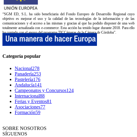
“SGM ED, S.L. ha sido beneficiaria del Fondo Europeo de Desarrollo Regional cuyo
objetivo es mejorar el uso y la calidad de las tecnologías de la información y de las
comunicaciones y el acceso a las mismas y gracias al que ha podido disponer de una web
totalmente actualizada con e-commerce. Esta acción ha tenido lugar durante 2018. Para ello
ha contado con el apoyo del programa TICCámaras de la Cámara de Córdoba”.
Categoría popular
Nacional
278
Panadería
253
Pastelería
176
Andalucía
141
Campeonatos y Concursos
124
Internacional
88
Ferias y Eventos
81
Asociaciones
77
Formación
59
SOBRE NOSOTROS
SÍGUENOS