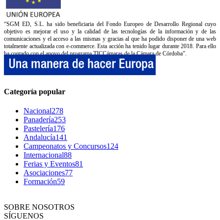
“SGM ED, S.L. ha sido beneficiaria del Fondo Europeo de Desarrollo Regional cuyo
objetivo es mejorar el uso y la calidad de las tecnologías de la información y de las
comunicaciones y el acceso a las mismas y gracias al que ha podido disponer de una web
totalmente actualizada con e-commerce. Esta acción ha tenido lugar durante 2018. Para ello
ha contado con el apoyo del programa TICCámaras de la Cámara de Córdoba”.
Categoría popular
Nacional
278
Panadería
253
Pastelería
176
Andalucía
141
Campeonatos y Concursos
124
Internacional
88
Ferias y Eventos
81
Asociaciones
77
Formación
59
SOBRE NOSOTROS
SÍGUENOS