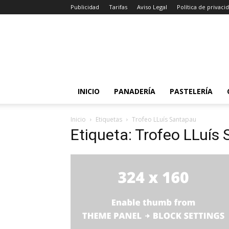
Publicidad
Tarifas
Aviso Legal
Política de privaci
INICIO
PANADERÍA
PASTELERÍA
Inicio
Etiquetas
Trofeo LLuís Santapau
Etiqueta: Trofeo LLuís