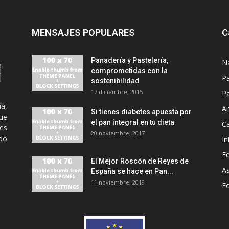
MENSAJES POPULARES
C
Panadería y Pastelería,
N
comprometidas con la
P
sostenibilidad
17 diciembre, 2015
Pa
ía,
An
Si tienes diabetes apuesta por
ue
el pan integral en tu dieta
C
es
20 noviembre, 2017
odo
In
Fe
El Mejor Roscón de Reyes de
A
España se hace en Pan...
11 noviembre, 2019
F