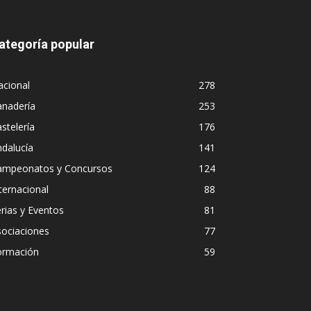
ategoría popular
acional
278
anadería
253
stelería
176
dalucía
141
ampeonatos y Concursos
124
ternacional
88
rias y Eventos
81
sociaciones
77
ormación
59