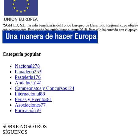
“SGM ED, S.L. ha sido beneficiaria del Fondo Europeo de Desarrollo Regional cuyo objetivo e
con e-commerce. Esta acción ha tenido lugar durante 2018. Para ello ha contado con el apo
Categoría popular
Nacional
278
Panadería
253
Pastelería
176
Andalucía
141
Campeonatos y Concursos
124
Internacional
88
Ferias y Eventos
81
Asociaciones
77
Formación
59
SOBRE NOSOTROS
SÍGUENOS