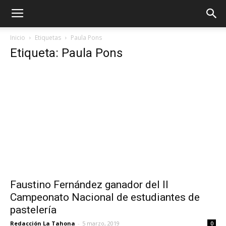
Inicio
Etiquetas
Paula Pons
Etiqueta: Paula Pons
Faustino Fernández ganador del II
Campeonato Nacional de estudiantes de
pastelería
Redacción La Tahona
-
5 marzo, 2019
0