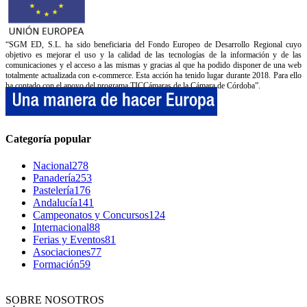
“SGM ED, S.L. ha sido beneficiaria del Fondo Europeo de Desarrollo Regional cuyo
objetivo es mejorar el uso y la calidad de las tecnologías de la información y de las
comunicaciones y el acceso a las mismas y gracias al que ha podido disponer de una web
totalmente actualizada con e-commerce. Esta acción ha tenido lugar durante 2018. Para ello
ha contado con el apoyo del programa TICCámaras de la Cámara de Córdoba”.
Categoría popular
Nacional
278
Panadería
253
Pastelería
176
Andalucía
141
Campeonatos y Concursos
124
Internacional
88
Ferias y Eventos
81
Asociaciones
77
Formación
59
SOBRE NOSOTROS